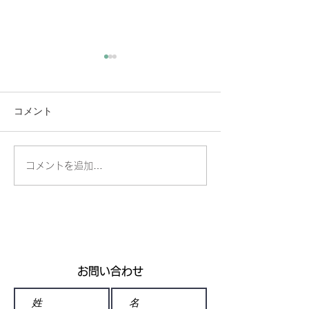
コメント
🧊掲載誌のお知らせ❄️
コメントを追加…
富士フイルム×
｜メタバースで
方法論イベント
【2026年2月27
日・ギャラリー
り】
お問い合わせ