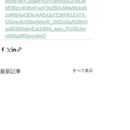
fbclid=IwY2xjawPn2FFleHRuA2FlbQIx
MQBzcnRjBmFwcF9pZBAyMjIwMzkxN
zg4MjAwODkyAAEeJpYEWHKUUiTX-
QSsnn4US9lwWetyR_OXDnGpAG9HQ
az8UbIXwbyEaz2d0j4_aem_PU43Uoy
ylWNai8Rbuyv9wQ
すべて表示
最新記事