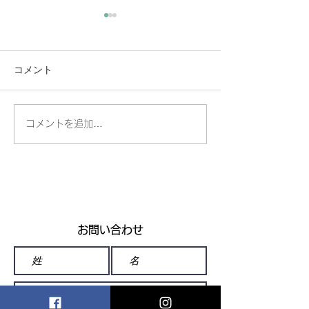
コメント
🧊掲載誌のお知らせ❄️
コメントを追加…
富士フイルム×
｜メタバースで
方法論イベント
【2026年2月27
日・ギャラリー
り】
お問い合わせ