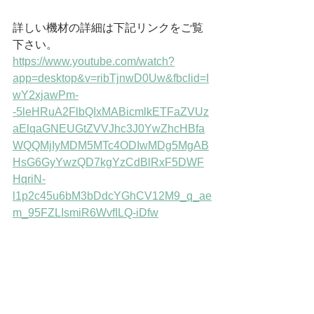
詳しい機材の詳細は下記リンクをご覧
下さい。
https://www.youtube.com/watch?
app=desktop&v=ribTjnwD0Uw&fbclid=I
wY2xjawPm-
-5leHRuA2FlbQIxMABicmlkETFaZVUz
aElqaGNEUGtZVVJhc3J0YwZhcHBfa
WQQMjIyMDM5MTc4ODIwMDg5MgAB
HsG6GyYwzQD7kgYzCdBlRxF5DWF
HqriN-
l1p2c45u6bM3bDdcYGhCV12M9_q_ae
m_95FZLIsmiR6WvfILQ-iDfw