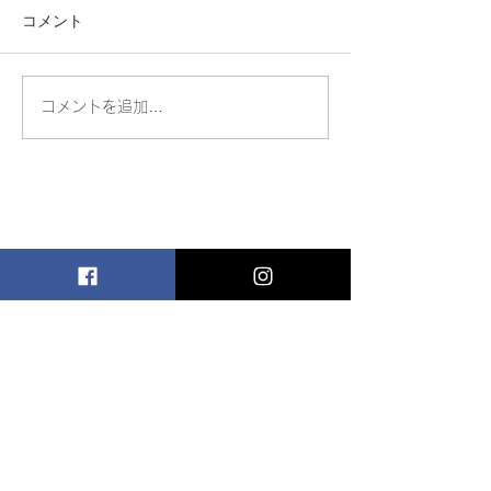
コメント
🧊掲載誌のお知らせ❄️
コメントを追加…
富士フイルム×
｜メタバースで
方法論イベント
【2026年2月27
日・ギャラリー
り】
お問い合わせ