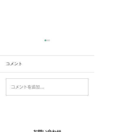
コメント
🧊掲載誌のお知らせ❄️
コメントを追加…
富士フイルム×
｜メタバースで
方法論イベント
【2026年2月27
日・ギャラリー
り】