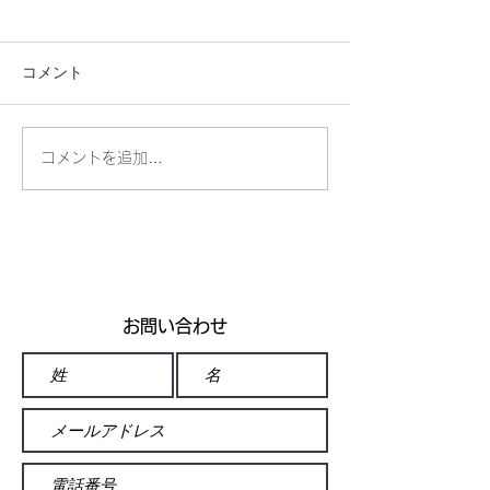
コメント
🧊掲載誌のお知らせ❄️
コメントを追加…
富士フイルム×
｜メタバースで
方法論イベント
【2026年2月27
日・ギャラリー
り】
お問い合わせ