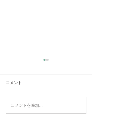
コメント
🧊掲載誌のお知らせ❄️
コメントを追加…
富士フイルム×
｜メタバースで
方法論イベント
【2026年2月27