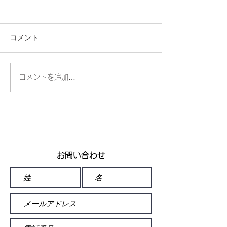
コメント
コメントを追加…
北海道新聞富良野版に掲
北海道新聞富良
載！！
載
お問い合わせ