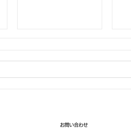
🧊掲載誌のお知らせ❄️
富士
メタ
イベ
日～
ーク
お問い合わせ