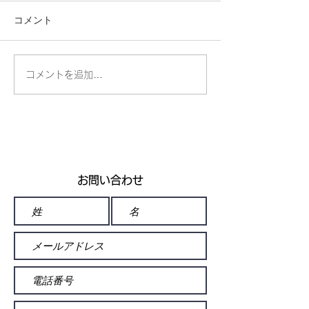
コメント
🧊掲載誌のお知らせ❄️
コメントを追加…
富士フイルム×
｜メタバースで
方法論イベント
【2026年2月27
日・ギャラリー
り】
お問い合わせ