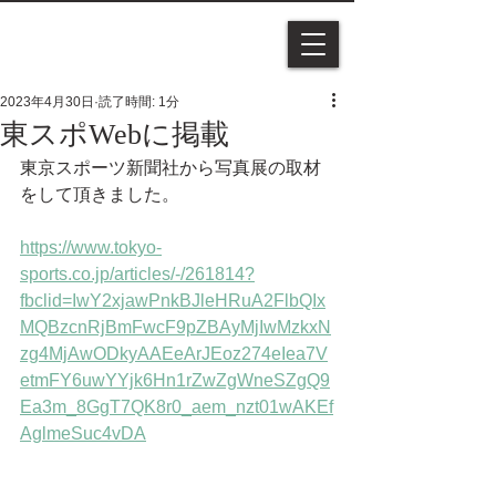
2023年4月30日
読了時間: 1分
東スポWebに掲載
東京スポーツ新聞社から写真展の取材
をして頂きました。
https://www.tokyo-
sports.co.jp/articles/-/261814?
fbclid=IwY2xjawPnkBJleHRuA2FlbQIx
MQBzcnRjBmFwcF9pZBAyMjIwMzkxN
zg4MjAwODkyAAEeArJEoz274eIea7V
etmFY6uwYYjk6Hn1rZwZgWneSZgQ9
Ea3m_8GgT7QK8r0_aem_nzt01wAKEf
AglmeSuc4vDA