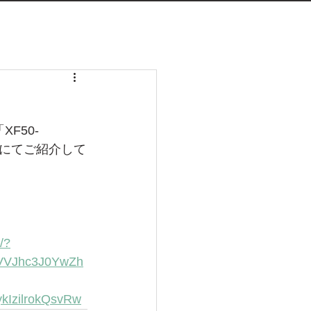
F50-
apanにてご紹介して
/?
VVJhc3J0YwZh
IzilrokQsvRw