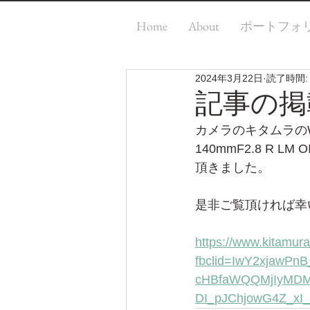
Home
About
ポートフォ
2024年3月22日
読了時間:
記事の掲
カメラのキタムラのW
140mmF2.8 R L
頂きました。
是非ご覧頂ければ幸
https://www.kitamura
fbclid=IwY2xjawP
cHBfaWQQMjIyMDM
DI_pJChjowG4Z_xI