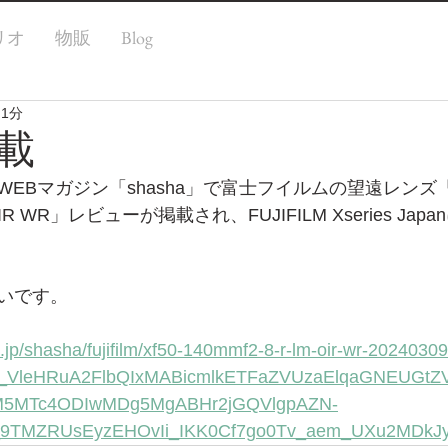
リオ
物販
Blog
 1分
載
EBマガジン「shasha」で富士フイルムの望遠レンズ「X
M OIR WR」レビューが掲載され、FUJIFILM Xseries J
いです。
.jp/shasha/fujifilm/xf50-140mmf2-8-r-lm-oir-wr-20240309
nB_VleHRuA2FlbQIxMABicmlkETFaZVUzaElqaGNEUGtZ
5MTc4ODIwMDg5MgABHr2jGQVlgpAZN-
_9TMZRUsEyzEHOvIi_IKK0Cf7go0Tv_aem_UXu2MDkJyk