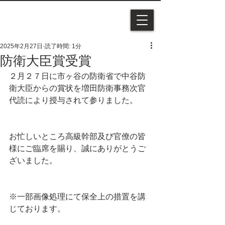
2025年2月27日
読了時間: 1分
防衛大臣賞受賞
２月２７日に市ヶ谷の防衛省で中谷防
衛大臣からの賞状を増田防衛事務次官
代読により授与されて参りました。
お忙しいところ高級幹部及び官僚の皆
様にご臨席を賜り、誠にありがとうご
ざいました。
※一部画像処理にて保全上の措置を講
じております。