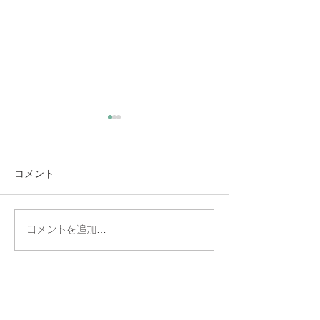
コメント
🧊掲載誌のお知らせ❄️
コメントを追加…
富士フイルム×
｜メタバースで
方法論イベント
【2026年2月27
日・ギャラリー
り】